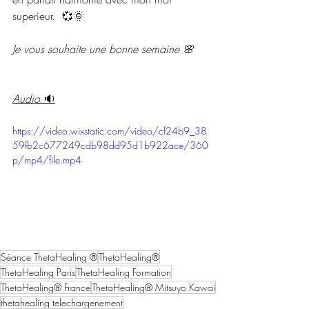
superieur.  💞🌞
Je vous souhaite une bonne semaine 🌸
Audio 
🔉
https://video.wixstatic.com/video/cf24b9_38
59fb2c677249cdb98dd95d1b922ace/360
p/mp4/file.mp4
Séance ThetaHealing ®
ThetaHealing®
ThetaHealing Paris
ThetaHealing Formation
ThetaHealing® France
ThetaHealing® Mitsuyo Kawai
thetahealing telechargenement