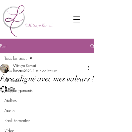
©Mitsuyo Kawai
Post
Tous les posts
Mitsuyo Kawai
Tous les posts
2 oct. 2023
1 min de lecture
Être aligné avec mes valeurs !
Abonnés
💞🌞
Téléchargements
Ateliers
Audio
Pack Formation
Vidéo