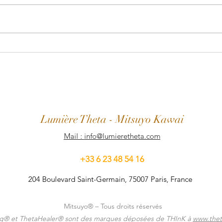
🎥
Se soir commencer une nouvelle
façon de vivre !
L
umière
Theta
- Mitsuyo Kawai
Mail :
info@lumieretheta.com
+33 6 23 48 54 16
204 Boulevard Saint-Germain, 75007 Paris, France
Mitsuyo® – Tous droits réservés
ng® et ThetaHealer® sont des marques déposées de THInK à
www.thet