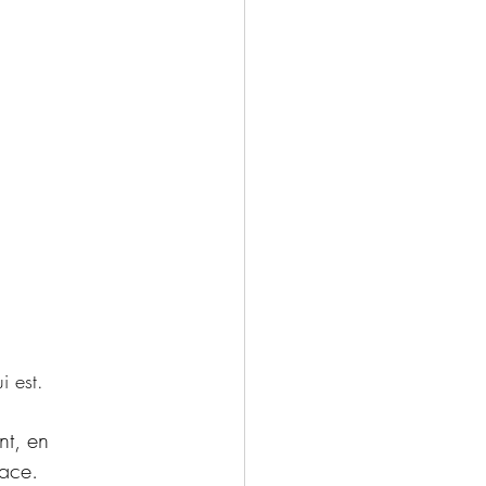
i est.
nt, en 
nace.