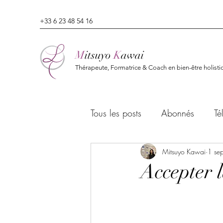
+33 6 23 48 54 16
M
itsuyo
K
awai
Thérapeute, Formatrice & Coach en bien-être holisti
Tous les posts
Abonnés
Té
Mitsuyo Kawai
1 se
Accepter 