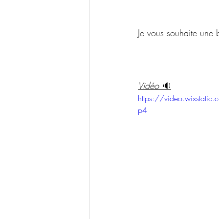
Je vous souhaite une 
Vidéo 
🔉
https://video.wixst
p4