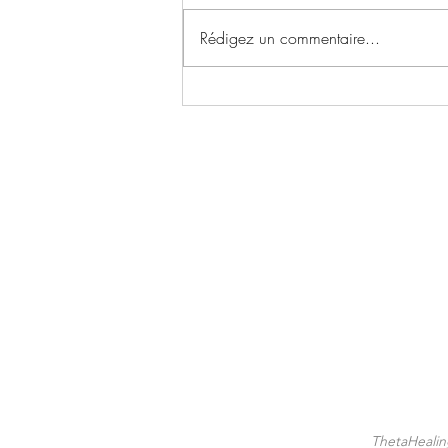
Rédigez un commentaire...
✨ Le Basculement !
ThetaHeali