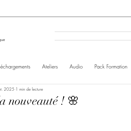
A la Une
Evenéments à venir
que
léchargements
Ateliers
Audio
Pack Formation
pt. 2025
1 min de lecture
la nouveauté ! 🌸