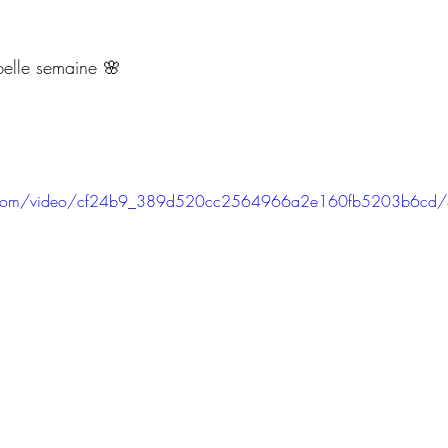
belle semaine 🌸
atic.com/video/cf24b9_389d520cc2564966a2e160fb5203b6cd