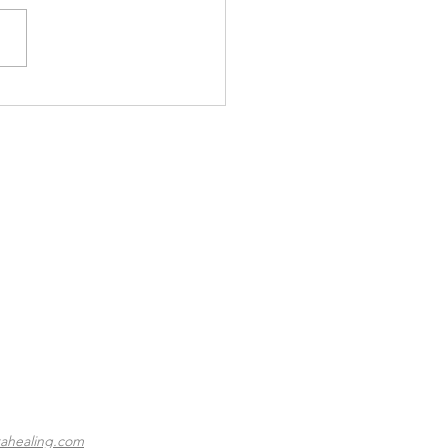
 Minute Holistique 13
ahealing.com