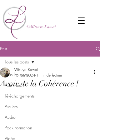
©Mitsuyo Kawai
Post
Tous les posts
Mitsuyo Kawai
Tous les posts
10 juin 2024
1 min de lecture
Avoir de la Cohérence !
Abonnés
Téléchargements
Ateliers
Audio
Pack Formation
Vidéo