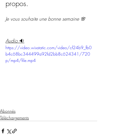
propos.
Je vous souhaite une bonne semaine 🌸
Audio 
🔉
https://video.wixstatic.com/video/cf24b9_fb0
b4c68bc344499a92fd2bb8c624341/720
p/mp4/file.mp4
Abonnés
Téléchargements