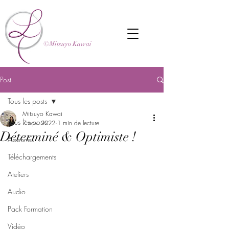
©Mitsuyo Kawai
Post
Tous les posts
Mitsuyo Kawai
Tous les posts
7 nov. 2022
1 min de lecture
Déterminé & Optimiste !
Abonnés
Téléchargements
Ateliers
Audio
Pack Formation
Vidéo