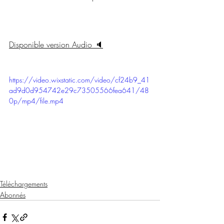
Disponible version Audio 🔈
https://video.wixstatic.com/video/cf24b9_41
ad9d0d954742e29c73505566fea641/48
0p/mp4/file.mp4
Téléchargements
Abonnés