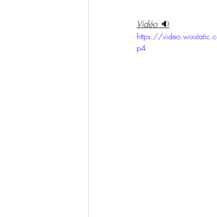
Vidéo 
🔉
https://video.wixsta
p4