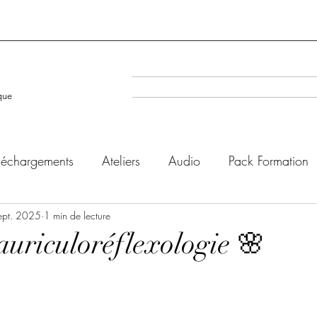
A la Une
Evenéments à venir
que
léchargements
Ateliers
Audio
Pack Formation
ept. 2025
1 min de lecture
’auriculoréflexologie 🌸