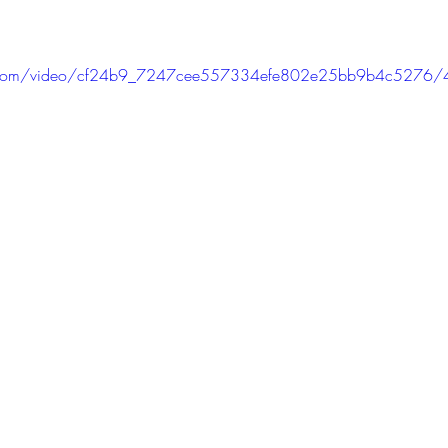
tic.com/video/cf24b9_7247cee557334efe802e25bb9b4c5276/