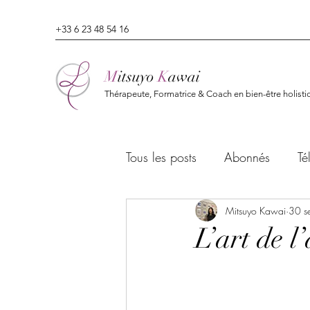
+33 6 23 48 54 16
M
itsuyo
K
awai
Thérapeute, Formatrice & Coach en bien-être holisti
Tous les posts
Abonnés
Té
Mitsuyo Kawai
30 s
L’art de l