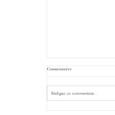
Commentaires
Rédigez un commentaire...
✨ Le Basculement !