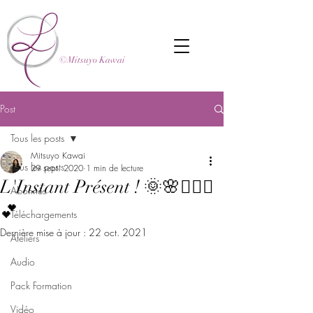
©Mitsuyo Kawai
Post
Tous les posts
Mitsuyo Kawai
Tous les posts
29 sept. 2020
1 min de lecture
L'Instant Présent ! 🌞🌸🧘🏼‍♂️
Abonnés
💕
Téléchargements
Dernière mise à jour :
22 oct. 2021
Ateliers
Audio
Pack Formation
Vidéo