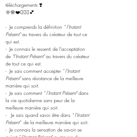
téléchargements ❣️
🌞🌸❤️🧘🏼‍♂️💕
-  Je comprends la définition 
" l'Instant 
Présent"
 au travers du créateur de tout ce 
qui est.
-  Je connais le ressenti de l’acceptation 
de 
"l'Instant Présent" 
au travers du créateur 
de tout ce qui est.
-  Je sais comment accepter 
" l'Instant 
Présent" 
sans résistance de la meilleure 
manière qui soit.
-  Je sais comment 
" l'Instant Présent"
 dans 
la vie quotidienne sans peur de la 
meilleure manière qui soit.
-   Je sais quand savoi être dans 
" l'Instant 
Présent" 
 de la meilleure manière qui soit.
-  Je connais la sensation de savoir se 
qu'est 
" l'Instant Présent" 
au travers du 