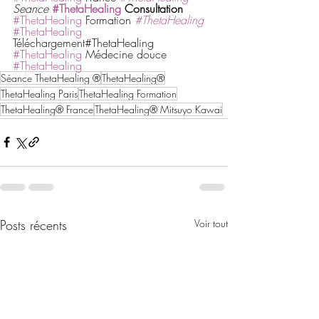
Seance 
#ThetaHealing
 Consultation
#ThetaHealing
 Formation 
#ThetaHealing
#ThetaHealing
Téléchargement#ThetaHealing 
#ThetaHealing
 Médecine douce 
#ThetaHealing
Séance ThetaHealing ®
ThetaHealing®
ThetaHealing Paris
ThetaHealing Formation
ThetaHealing® France
ThetaHealing® Mitsuyo Kawai
Posts récents
Voir tout