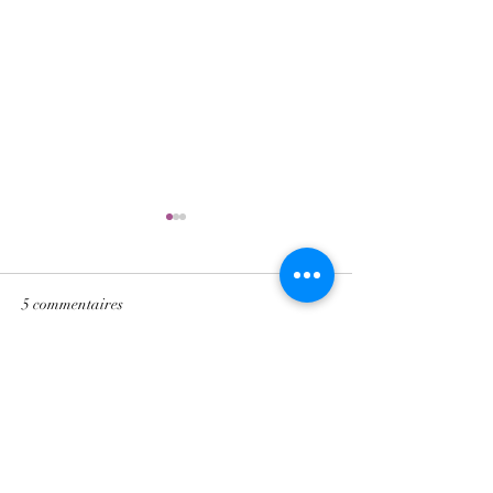
5 commentaires
Rédigez un commentaire...
Se soir commencer une
nouvelle façon de vivre !
Les plus récents