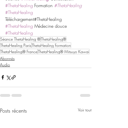
#ThetaHealing
 Formation 
#ThetaHealing
#ThetaHealing
Téléchargement#ThetaHealing 
#ThetaHealing
 Médecine douce 
#ThetaHealing
Séance ThetaHealing ®
ThetaHealing®
ThetaHealing Paris
ThetaHealing Formation
ThetaHealing® France
ThetaHealing® Mitsuyo Kawai
Abonnés
Audio
Posts récents
Voir tout