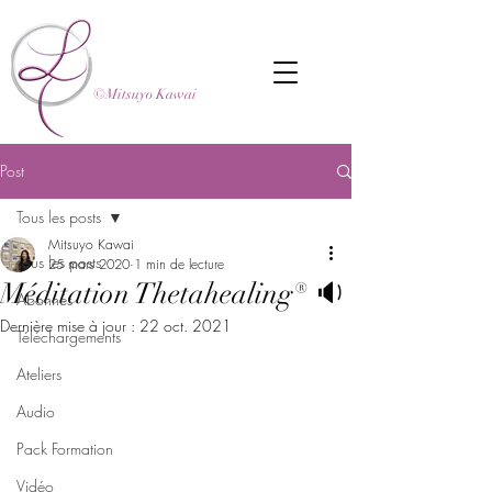
©Mitsuyo Kawai
Post
Tous les posts
Mitsuyo Kawai
Tous les posts
25 mars 2020
1 min de lecture
Méditation Thetahealing® 🔉
Abonnés
Dernière mise à jour :
22 oct. 2021
Téléchargements
Ateliers
Audio
Pack Formation
Vidéo