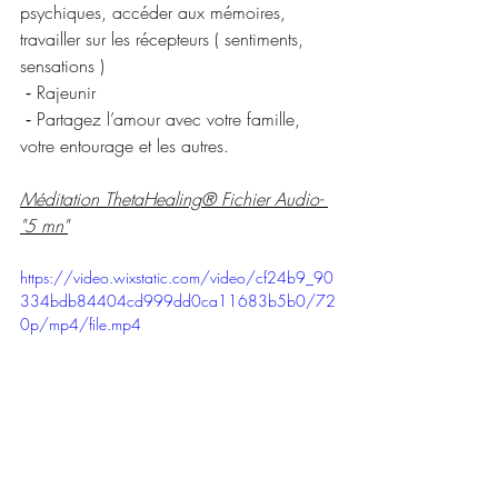
psychiques, accéder aux mémoires, 
travailler sur les récepteurs ( sentiments, 
sensations )
 ⁃ Rajeunir 
 ⁃ Partagez l’amour avec votre famille, 
votre entourage et les autres.
Méditation ThetaHealing® Fichier Audio- 
"5 mn"
https://video.wixstatic.com/video/cf24b9_90
334bdb84404cd999dd0ca11683b5b0/72
0p/mp4/file.mp4