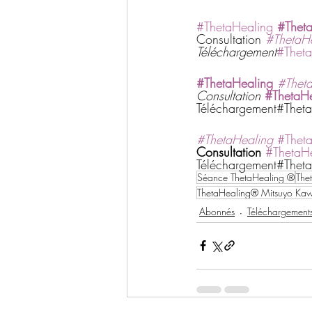
#ThetaHealing
#Thet
Consultation 
#ThetaH
Téléchargement
#Theta
#ThetaHealing
#Thet
Consultation
#ThetaHe
Téléchargement#Theta
#ThetaHealing
#Thet
Consultation
#ThetaH
Téléchargement#Theta
Séance ThetaHealing ®
The
ThetaHealing® Mitsuyo Ka
Abonnés
Téléchargement