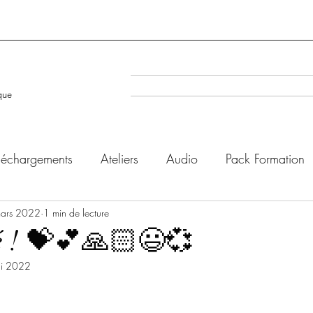
A la Une
Evenéments à venir
que
léchargements
Ateliers
Audio
Pack Formation
ars 2022
1 min de lecture
té ! 💝💕🙏🏻😃💞
i 2022