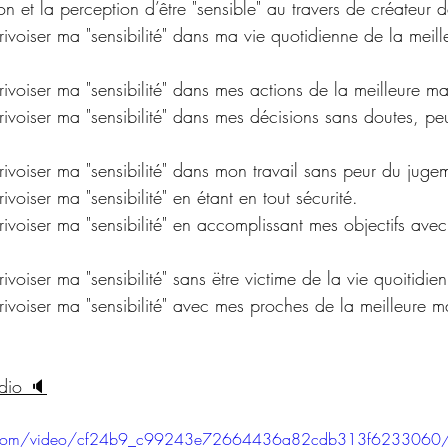
on et la perception d’être "sensible" au travers de créateur d
ivoiser ma "sensibilité" dans ma vie quotidienne de la meil
ivoiser ma "sensibilité" dans mes actions de la meilleure man
ivoiser ma "sensibilité" dans mes décisions sans doutes, peu
ivoiser ma "sensibilité" dans mon travail sans peur du juge
voiser ma "sensibilité" en étant en tout sécurité.
ivoiser ma "sensibilité" en accomplissant mes objectifs avec 
ivoiser ma "sensibilité" sans ëtre victime de la vie quoitidie
ivoiser ma "sensibilité" avec mes proches de la meilleure ma
dio 🔈
atic.com/video/cf24b9_c99243e72664436a82cdb313f6233060