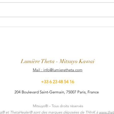
🎥 Minute Holistique 12
Solst
🌞
L
umière
Theta
- Mitsuyo Kawai
Mail :
info@lumieretheta.com
+33 6 23 48 54 16
204 Boulevard Saint-Germain, 75007 Paris, France
Mitsuyo® – Tous droits réservés
ng® et ThetaHealer® sont des marques déposées de THInK à
www.thet