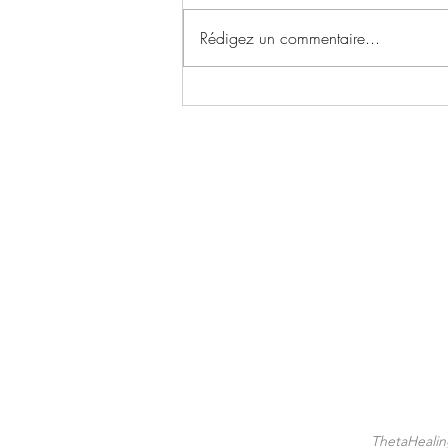
Rédigez un commentaire...
✨ Le Basculement !
ThetaHeali