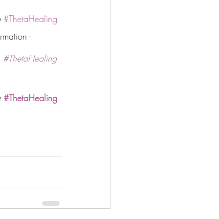
e
#ThetaHealing
rmation - 
 
#ThetaHealing
 
#ThetaHealing