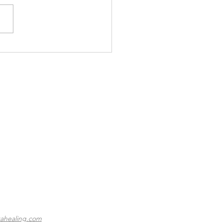
ice d’été coeur de création
ahealing.com