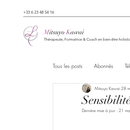
+33 6 23 48 54 16
M
itsuyo
K
awai
Thérapeute, Formatrice & Coach en bien-être holisti
Tous les posts
Abonnés
Té
Mitsuyo Kawai
28 m
Sensibili
Dernière mise à jour :
21 ma