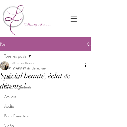
©Mitsuyo Kawai
Post
Tous les posts
Mitsuyo Kawai
Tous les posts
2 févr.
2 min de lecture
Spécial beauté, éclat &
Abonnés
détente !
Téléchargements
Ateliers
Audio
Pack Formation
Vidéo