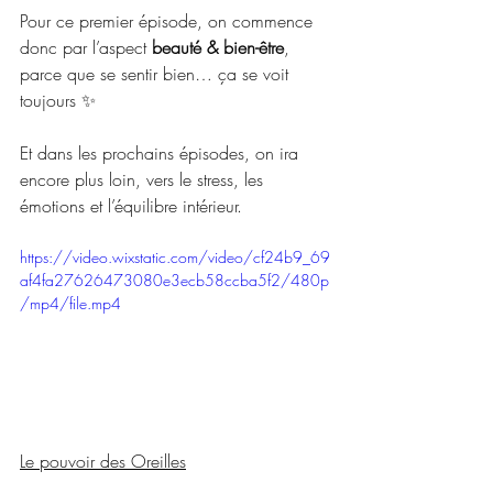
Pour ce premier épisode, on commence 
donc par l’aspect 
beauté & bien-être
,
parce que se sentir bien… ça se voit 
toujours ✨
Et dans les prochains épisodes, on ira 
encore plus loin, vers le stress, les 
émotions et l’équilibre intérieur.
https://video.wixstatic.com/video/cf24b9_69
af4fa27626473080e3ecb58ccba5f2/480p
/mp4/file.mp4
Le pouvoir des Oreilles