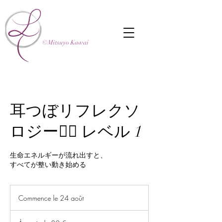
©Mitsuyo Kawai
耳つぼリフレクソ
ロジー👂🏻 レベル 1
生命エネルギーが流れ出すと、
すべてが整い動き始める
Commence le 24 août
C
o
À
m
partir