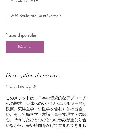
À partir de 20 €
de
m
20
e
euros
n
204 Boulevard Saint-Germain
c
e
l
Places disponibles
e
2
4
Réserver
a
o
û
t
Description du service
Method Mitsuyo®
このメソッドは、日本の伝統的なアプローチ
への探求、身体へのやさしいエネルギー的な
観察、東洋医学（中医学を含む）との出会
い、そして脳科学・意識・量子物理学への関
心、そうしたひとつひとつの歩みが重なり合
いながら、長い時間をかけて育まれてきまし