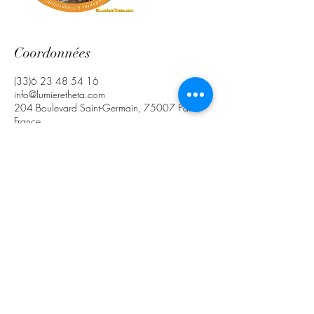
Coordonnées
(33)6 23 48 54 16
info@lumieretheta.com
204 Boulevard Saint-Germain, 75007 Paris,
France
L
umière Theta -
Mitsuyo
Kawai
204 Boulevard Saint-Germain,
75007 Paris, France
©2026 Lumière theta -Mitsuyo Kawai
Mitsuyo® – Tous droits réservés