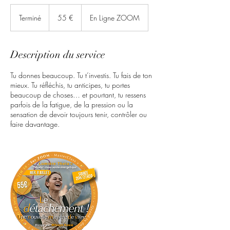
55
euros
Terminé
T
55 €
En Ligne ZOOM
e
r
m
Description du service
i
n
Tu donnes beaucoup. Tu t’investis. Tu fais de ton
é
mieux. Tu réfléchis, tu anticipes, tu portes
beaucoup de choses… et pourtant, tu ressens
parfois de la fatigue, de la pression ou la
sensation de devoir toujours tenir, contrôler ou
faire davantage.