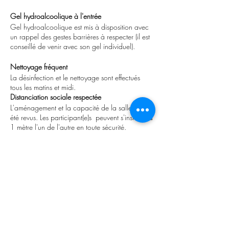
Gel hydroalcoolique à l'entrée
Gel hydroalcoolique est mis à disposition avec
un rappel des gestes barrières à respecter (il est
conseillé de venir avec son gel individuel).
Nettoyage fréquent
La désinfection et le nettoyage sont effectués
tous les matins et midi.
Distanciation sociale respectée
L'aménagement et la capacité de la salles ont
été revus. Les participant(e)s peuvent s'installer à
1 mètre l'un de l'autre en toute sécurité.
Capacités maximum 6 personnes.
Gestion du petit matériel
Je recommande de venir avec votre propre
matériel.
Les mesures de sécurités peuvent encore être
modifiés, nous nous conformerons a toutes les
mesures sanitaires recommandées.
----------------------------