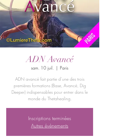
ADN Avancé
sam. 10 juil.
  |  
Paris
ADN avancé fait partie d’une des trois
premières formations (Base, Avancé, Dig
Deeper) indispensables pour entrer dans le
monde du Thetahealing.
Inscriptions terminées
Autres évènements