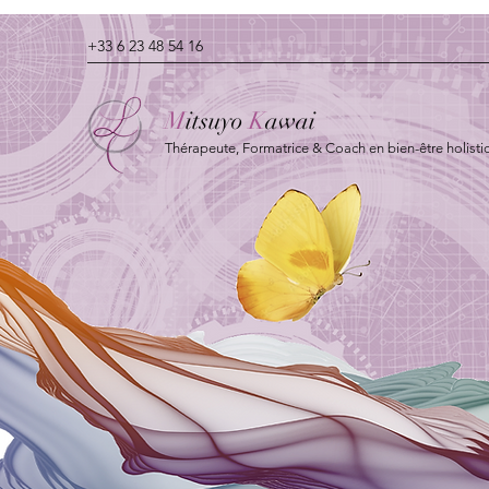
+33 6 23 48 54 16
M
itsuyo
K
awai
Thérapeute, Formatrice & Coach en bien-être holisti