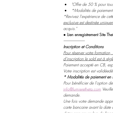
"Offre de 50 % pour tous
*Modalités de paiement en
*Revivez l'expérience de cett
exclusive est destinée unique
acquis."
● 
Lien enregistrement Site T
----------------------------
Inscription et Conditions
Pour réserver votre formation
d’inscription le sold est à rég
Paiement accepté en CB, espè
Votre inscription est validéed
* Modalités de paiement en tro
Pour bénéficier de l'option de
info@lumieretheta.com
 Veuill
demande.
Une fois votre demande appro
carte bancaire avant la date d