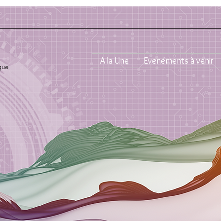
A la Une
Evenéments à venir
que