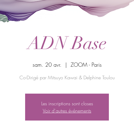
ADN Base
sam. 20 avr.
  |  
ZOOM - Paris
Co-Dirigé par Mitsuyo Kawai & Delphine Toulou
Les inscriptions sont closes
Voir d'autres événements