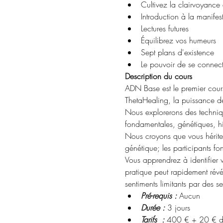
Cultivez la clairvoyance 
Introduction à la manifes
Lectures futures
Équilibrez vos humeurs
Sept plans d'existence
Le pouvoir de se connecte
Description du cours
ADN Base est le premier cours 
ThetaHealing, la puissance d
Nous explorerons des techniq
fondamentales, génétiques, his
Nous croyons que vous hérite
génétique; les participants fo
Vous apprendrez à identifier v
pratique peut rapidement rév
sentiments limitants par des se
Pré-requis :
 Aucun
Durée :
 3 jours
Tarifs  :
 400 € + 20 € de 