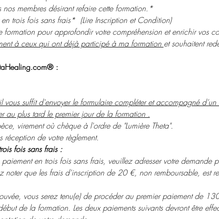
 nos membres désirant refaire cette formation.*
 trois fois sans frais*  (Lire Inscription et Condition)
e formation pour approfondir votre compréhension et enrichir vos c
ment à ceux qui ont déjà participé à ma formation 
et souhaitent redé
hetaHealing.com® :
, il vous suffit d'envoyer le formulaire compléter et accompagné d’un
ler au plus tard le premier jour de la formation .
ce, virement où chèque à l'ordre de "Lumière Theta".
és réception de votre règlement.
is fois sans frais :
 paiement en trois fois sans frais, veuillez adresser votre demande pa
ez noter que les frais d'inscription de 20 €, non remboursable, est re
uvée, vous serez tenu(e) de procéder au premier paiement de 130 €
ébut de la formation. Les deux paiements suivants devront être effec