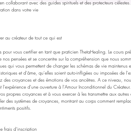
en collaborant avec des guides spirituels et des protecteurs célestes.
tation dans votre vie
r au créateur de tout ce qui est
pour vous certifier en tant que praticien ThetaHealing. Le cours pré
e nos pensées et se concentre sur la compréhension que nous somm
ues qui vous permettent de changer les schémas de vie maintenus 
toriques et d'âme, qu'elles soient auto-infligées ou imposées de l'ext
z des croyances et des émotions de vos ancêtres. A ce niveau, nou
nt l'expérience d'une ouverture à l'Amour Inconditionnel du Créateur.
os propres croyances et à vous exercer à les transmettre aux autres q
éler des systèmes de croyances, montrant au corps comment remplace
ntiments positifs.
frais d’inscription