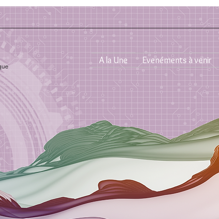
A la Une
Evenéments à venir
que