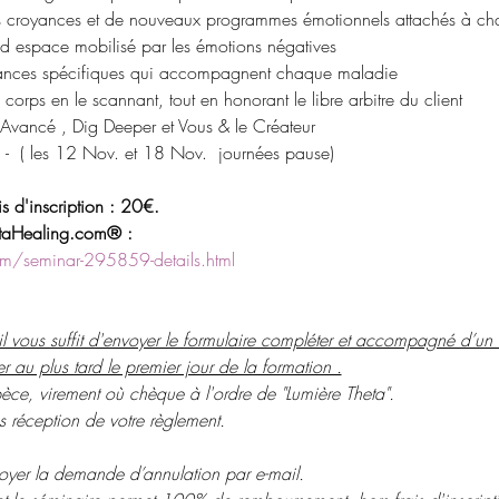
s croyances et de nouveaux programmes émotionnels attachés à ch
 espace mobilisé par les émotions négatives
ances spécifiques qui accompagnent chaque maladie
 corps en le scannant, tout en honorant le libre arbitre du client
ancé , Dig Deeper et Vous & le Créateur
 -  ( les 12 Nov. et 18 Nov.  journées pause)
s d'inscription : 20€. 
hetaHealing.com® :
m/seminar-295859-details.html
, il vous suffit d'envoyer le formulaire compléter et accompagné d’un
ler au plus tard le premier jour de la formation .
ce, virement où chèque à l'ordre de "Lumière Theta".
és réception de votre règlement.
nvoyer la demande d’annulation par e-mail.