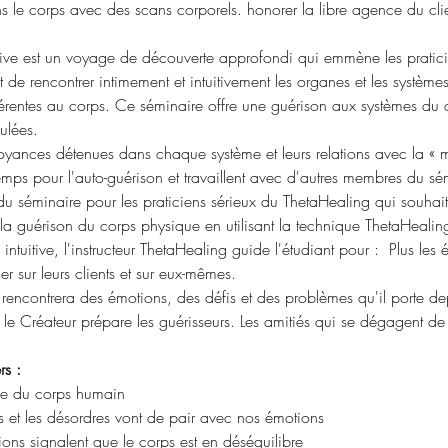
s le corps avec des scans corporels. honorer la libre agence du cli
tive est un voyage de découverte approfondi qui emmène les pratic
ant de rencontrer intimement et intuitivement les organes et les systèmes
érentes au corps. Ce séminaire offre une guérison aux systèmes du c
ulées.
oyances détenues dans chaque système et leurs relations avec la « m
mps pour l'auto-guérison et travaillent avec d'autres membres du sém
t du séminaire pour les praticiens sérieux du ThetaHealing qui souhai
 la guérison du corps physique en utilisant la technique ThetaHealin
tuitive, l'instructeur ThetaHealing guide l'étudiant pour :  Plus les é
ller sur leurs clients et sur eux-mêmes.
rencontrera des émotions, des défis et des problèmes qu'il porte de
le Créateur prépare les guérisseurs. Les amitiés qui se dégagent de
rs :
ie du corps humain
s et les désordres vont de pair avec nos émotions
ions signalent que le corps est en déséquilibre