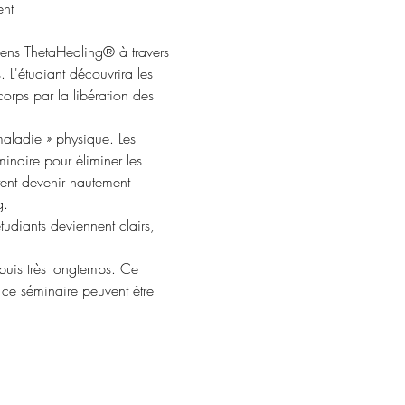
ent
iens ThetaHealing® à travers 
. L'étudiant découvrira les 
orps par la libération des 
aladie » physique. Les 
inaire pour éliminer les 
tent devenir hautement 
g.
tudiants deviennent clairs, 
puis très longtemps. Ce 
 ce séminaire peuvent être 