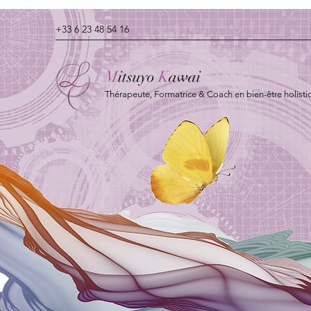
+33 6 23 48 54 16
M
itsuyo
K
awai
Thérapeute, Formatrice & Coach en bien-être holisti