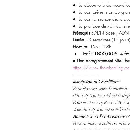
●  La découverte de nouvelle
●  La compréhension du grand
●  La connaissance des croy
●  La pratique de voir dans le
Prérequis : 
ADN Base , ADN Av
Durée :
 3 semaines (15 jours)
Horaire: 
12h – 18h
Tarif : 1800,00 €  + frai
● 
Lien enregistrement Site T
https://www.thetahealing.co
----------------------------
Inscription et Conditions
Pour réserver votre formation
d’inscription le sold est à rég
Paiement accepté en CB, espè
Votre inscription est validéed
Annulation et Remboursement
Pour annuler, il suffit de m’e