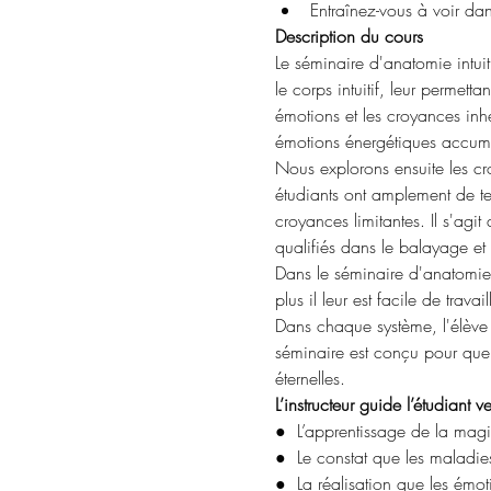
Entraînez-vous à voir dan
Description du cours
Le séminaire d'anatomie intui
le corps intuitif, leur permett
émotions et les croyances inh
émotions énergétiques accum
Nous explorons ensuite les cr
étudiants ont amplement de te
croyances limitantes. Il s'agi
qualifiés dans le balayage et
Dans le séminaire d'anatomie in
plus il leur est facile de travai
Dans chaque système, l'élève 
séminaire est conçu pour que 
éternelles.
L’instructeur guide l’étudiant ve
●  L’apprentissage de la mag
●  Le constat que les maladie
●  La réalisation que les émot