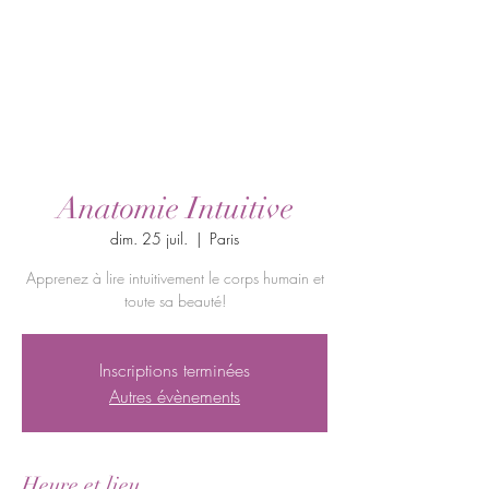
Anatomie Intuitive
dim. 25 juil.
  |  
Paris
Apprenez à lire intuitivement le corps humain et
toute sa beauté!
Inscriptions terminées
Autres évènements
Heure et lieu