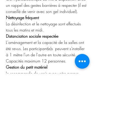
un rappel des gestes barrières à respecter (il est 
conseillé de venir avec son gel individuel).  
Nettoyage fréquent
La désinfection et le nettoyage sont effectués 
tous les matins et midi.  
Distanciation sociale respectée
L'aménagement et la capacité de la salles ont 
été revus. Les participant(e)s  peuvent s'installer 
à 1 mètre l'un de l'autre en toute sécurité. 
Capacités maximum 12 personnes.
Gestion du petit matériel
Je recommande de venir avec votre propre 
matériel.
Les mesures de sécurités peuvent encore être 
modifiés, nous nous conformerons a toutes les 
mesures sanitaires recommandées.
----------------------------
Inscription et Conditions
-Pour vous inscrire il suffit de cliquer sur “RSVP” 
et compléter le formulaire ou cliquer sur 
“r
éservations et règlements en ligne
” pour un 