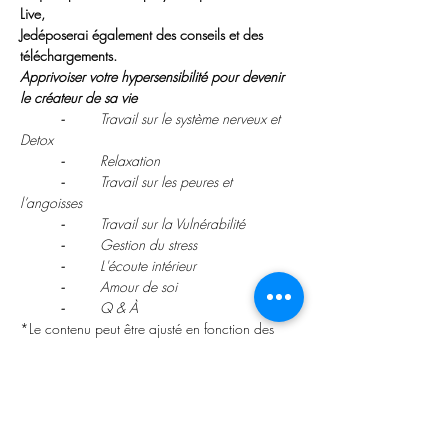
Live,
Je
déposerai également des conseils et des 
téléchargements.
Apprivoiser votre hypersensibilité pour devenir 
le créateur de sa vie 
	⁃	Travail sur le système nerveux et 
Detox 
	⁃	Relaxation 
	⁃	Travail sur les peures et 
l’angoisses 
	⁃	Travail sur la Vulnérabilité 
	⁃	Gestion du stress 
	⁃	L'écoute intérieur 
	⁃	Amour de soi 
	⁃	Q & À
*Le contenu peut être ajusté en fonction des 
besoins du groupe.
 1h30
Durée du Live :
Dates des Lives :
06 Avril de 20H à 21H30
13 Avril de 20H à 21H30