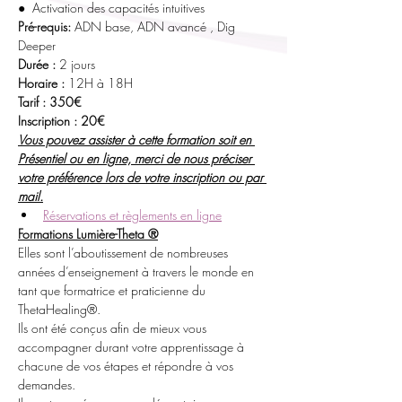
●  Activation des capacités intuitives
Pré-requis: 
ADN base, ADN avancé , Dig 
Deeper
Durée :
 2 jours 
Horaire :
 12H à 18H
Tarif : 350€
Inscription : 20€
Vous pouvez assister à cette formation soit en 
Présentiel ou en ligne, merci de nous préciser 
votre préférence lors de votre inscription ou par 
mail.
Réservations et règlements en ligne
Formations Lumière-Theta ®
Elles sont l’aboutissement de nombreuses 
années d’enseignement à travers le monde en 
tant que formatrice et praticienne du 
ThetaHealing®.
Ils ont été conçus afin de mieux vous 
accompagner durant votre apprentissage à 
chacune de vos étapes et répondre à vos 
demandes.