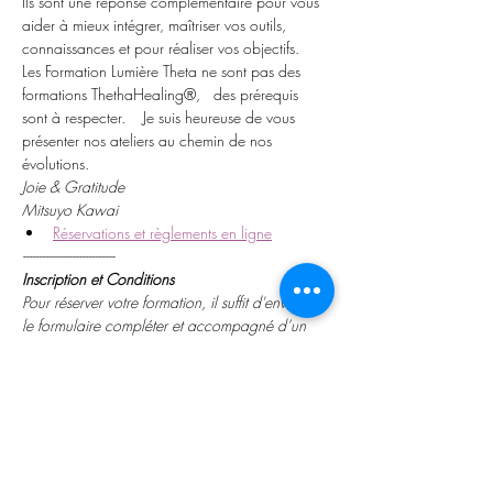
Ils sont une réponse complémentaire pour vous 
aider à mieux intégrer, maîtriser vos outils, 
connaissances et pour réaliser vos objectifs.
Les Formation Lumière Theta ne sont pas des 
formations ThethaHealing®,   des prérequis 
sont à respecter.    Je suis heureuse de vous 
présenter nos ateliers au chemin de nos 
évolutions.
Joie & Gratitude
Mitsuyo Kawai
Réservations et règlements en ligne
----------------------------
Inscription et Conditions
Pour réserver votre formation, il suffit d'envoyer 
le formulaire compléter et accompagné d’un 
règlement de 20€ de frais
-Pour vous inscrire il suffit de cliquer sur “RSVP” 
et compléter le formulaire ou cliquer sur 
“R
éservations et règlements en ligne
” pour un 
règlement par carte bancaire. Un paiement de 
20€ de frais vous sera demandé pour valider 
votre inscription.