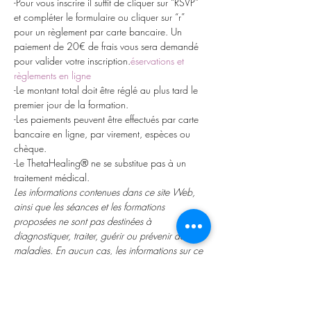
-Pour vous inscrire il suffit de cliquer sur “RSVP” 
et compléter le formulaire ou cliquer sur “r
” 
pour un règlement par carte bancaire. Un 
paiement de 20€ de frais vous sera demandé 
pour valider votre inscription.
éservations et 
règlements en ligne
-Le montant total doit être réglé au plus tard le 
premier jour de la formation.
-Les paiements peuvent être effectués par carte 
bancaire en ligne, par virement, espèces ou 
chèque.
-Le ThetaHealing® ne se substitue pas à un 
traitement médical. 
Les informations contenues dans ce site Web, 
ainsi que les séances et les formations 
proposées ne sont pas destinées à 
diagnostiquer, traiter, guérir ou prévenir des 
maladies. En aucun cas, les informations sur ce 
site devraient être considérées comme un 
substitut aux soins médicaux prescrits par votre 
médecin ou un autre professionnel de la 
santé.
Annulation et Remboursement