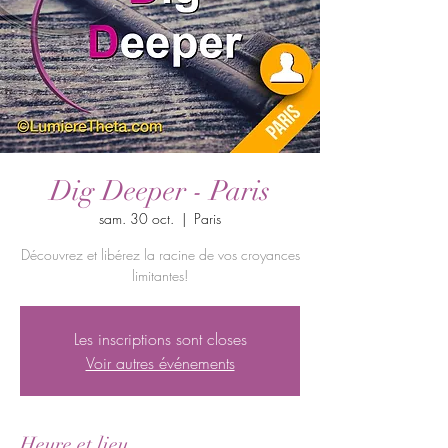
Dig Deeper - Paris
sam. 30 oct.
  |  
Paris
Découvrez et libérez la racine de vos croyances
limitantes!
Les inscriptions sont closes
Voir autres événements
Heure et lieu