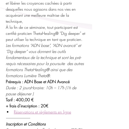
et libérer les croyances cachées à partir 
desquelles nous agissons dans nos vies en 
acquérant une meilleure maîtrise de la 
technique,
À la fin de ce séminaire, tout participant est 
certifié praticien ThetaHealing® “Dig deeper” et 
peut utiliser la technique en tant que praticien.
Les formations “ADN base”, “ADN avancé” et 
“Dig deeper” vous donnent les outils 
fondamentaux de la technique et sont les pré-
requis nécessaires pour la poursuite  des autres 
formations ThetaHealing® ainsi que des 
formations Lumière Theta®.
Prérequis : ADN Base et ADN Avancé
Durée : 2 jours
Horaire: 10h – 17h (1h de 
pause déjeuner )
Tarif : 400,00 € 
+ frais d'inscription : 20€
Réservations et règlements en ligne
----------------------------
Inscription et Conditions