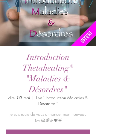
Introduction
Thetahealing®
"Maladies &
Désordres"
dim. 03 mai
  |  
Live " Introduction Maladies &
Désordres "
Je suis ravie de vous annoncer mon nouveau
Live 😃🌈🎉💖🌟