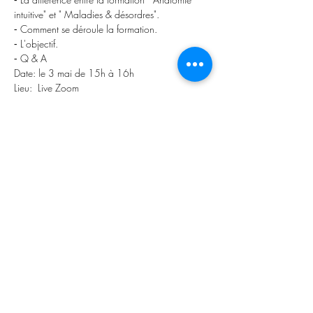
intuitive" et " Maladies & désordres".
⁃ Comment se déroule la formation.
⁃ L'objectif.
⁃ Q & A 
Date: le 3 mai de 15h à 16h
Lieu:  Live Zoom
Tarif :  offert
Pré requis:  tout le monde
Les "Live" ne sont pas des formations.
Participer à la réunion Zoom
https://us02web.zoom.us/j/88521722220
?
pwd=UHJ0bE83VE9CdEZBeDVpY0lvUFJEQT0
9
ID de réunion : 885 2172 2220
Mot de passe : 278659
L
umière Theta -
Mitsuyo
Kawai