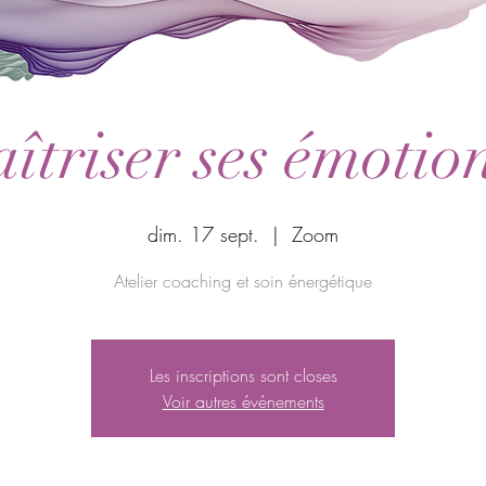
îtriser ses émotion
dim. 17 sept.
  |  
Zoom
Atelier coaching et soin énergétique
Les inscriptions sont closes
Voir autres événements