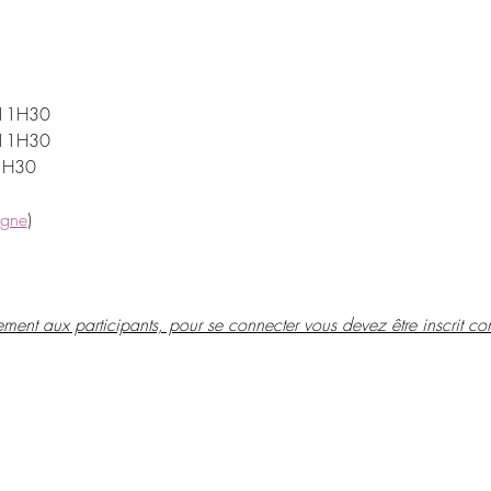
 11H30
 11H30
1H30
igne
)
ement aux participants, pour se connecter vous devez être inscrit c