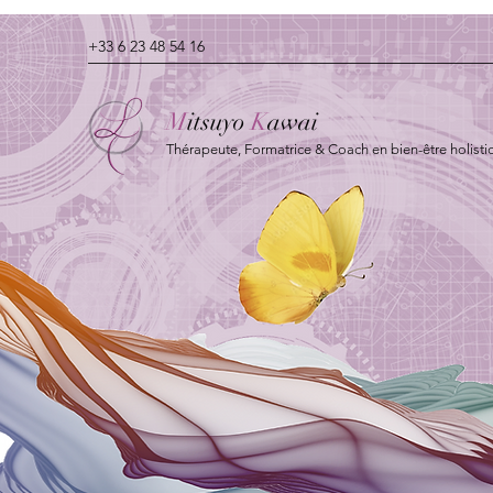
+33 6 23 48 54 16
M
itsuyo
K
awai
Thérapeute, Formatrice & Coach en bien-être holisti