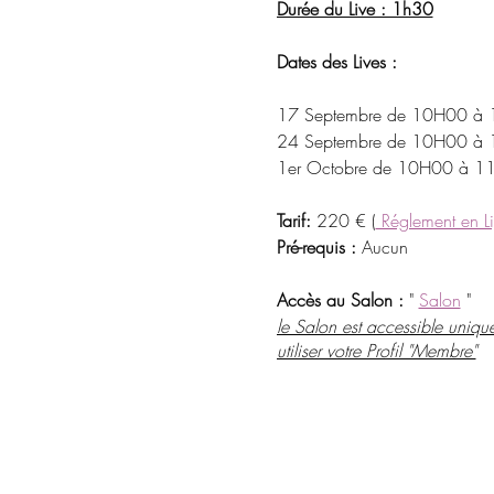
Durée du Live : 1h30
Dates des Lives :
17 Septembre de 10H00 à
24 Septembre de 10H00 à
1er Octobre de 10H00 à 1
Tarif:
220 € (
Réglement en L
Pré-requis :
Aucun
Accès au Salon :
"
Salon
"
le Salon est accessible uniqu
utiliser votre Profil "Membre"