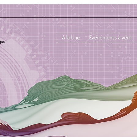
A la Une
Evenéments à venir
que