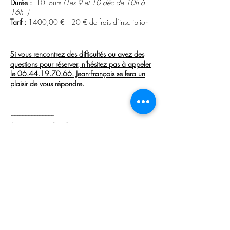
Durée :
10 jours
( Les 9 et 10 déc de 10h à
16h )
Tarif :
1400,00 €+ 20 € de frais d’inscription
Si vous rencontrez des difficultés ou avez des
questions pour réserver, n'hésitez pas à appeler
le 06.44.19.70.66. Jean-François se fera un
plaisir de vous répondre.
----------------------------
Inscription et Conditions
Pour réserver votre formation, il vous suffit
d'envoyer le formulaire compléter et
accompagné d’un règlement de 20€ de frais
d’inscription le sold est à régler au plus tard le
premier jour de la formation .
Paiement accepté en CB, espèce, virement où
chèque à l'ordre de "Lumière Theta".
Votre inscription est validéedés réception de
votre règlement.