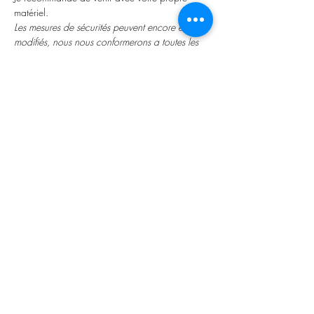
matériel.
Les mesures de sécurités peuvent encore être 
modifiés, nous nous conformerons a toutes les 
mesures sanitaires recommandées.
----------------------------
Inscription et Conditions
-Pour vous inscrire il suffit de cliquer sur “RSVP” 
et compléter le formulaire ou cliquer sur “r
” 
pour un règlement par carte bancaire. Un 
paiement de 20€ de frais vous sera demandé 
pour valider votre inscription.
éservations et 
règlements en ligne
-Le montant total doit être réglé au plus tard le 
premier jour de la formation.
-Les paiements peuvent être effectués par carte 
bancaire en ligne, par virement, espèces ou 
chèque.
-Le ThetaHealing® ne se substitue pas à un 
traitement médical. Les informations contenues 
dans ce site Web, ainsi que les séances et les 
formations proposées ne sont pas destinées à 