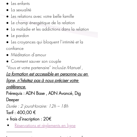
●  Les enfants
●  La sexualité
●  Les relations avec votre belle famille
●  Le champ énergétique de la relation
●  La maladie et les addictions dans la relation
●  Le pardon
●  Les croyances qui bloquent l’intimité et la 
confiance
●  Méditation d’amour
●  Comment sauver son couple
“Vous et votre partenaire” inclus
Le Manuel 
,
La formation est accessible en personne ou en 
ligne, n’hésitez pas à nous préciser votre 
préférence.
Prérequis : ADN Base , ADN Avancé, Dig 
Deeper
Durée : 2 jours
Horaire: 12h – 18h
Tarif : 400,00 € 
+ frais d'inscription : 20€
Réservations et règlements en ligne
----------------------------