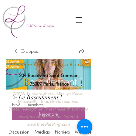
©Mitsuyo Kawai
Groupes
L
umière Theta -
Mitsuyo
Kawai
204 Boulevard Saint-Germain,
75007 Paris, France
©2026 Lumière theta -Mitsuyo Kawai
✨ Le Basculement !
Mitsuyo® – Tous droits réservés
Privé
·
5 membres
ThetaHealing® et ThetaHealer® sont des
Rejoindre
marques déposées de THInK à
www.thetahealing.com
Discussion
Médias
Fichiers
Membres