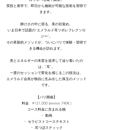
実技と座学で、即日から施術が可能な技術を習得で
きます。
静けさの中に宿る、美の目覚め。
いま日本で話題の“エメラルド耳ツボレフレクソロ
ジー”。
その革新的メソッドが、ついにパリで体験・習得で
きる機会が訪れます。
美とエネルギーの本質を追求して辿り着いたの
は、“耳”。
一度のセッションで変化を感じるこの技法は、
エメラルド会長が独自に生み出した珠玉のメソッド
です。
【パリ開催】
料金 ¥121,000 (environ 740€ )
コース料金に含まれる物
・ 動画
・ セラピストコーステキスト
・ 耳つぼスティック