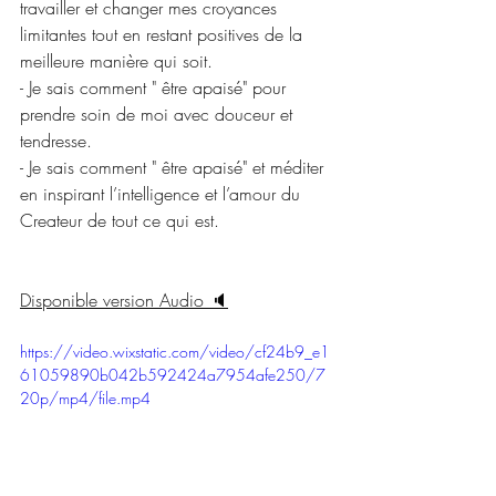
travailler et changer mes croyances 
limitantes tout en restant positives de la 
meilleure manière qui soit. 
- Je sais comment " être apaisé" pour 
prendre soin de moi avec douceur et 
tendresse. 
- Je sais comment " être apaisé" et méditer 
en inspirant l’intelligence et l’amour du 
Createur de tout ce qui est.
Disponible version Audio 🔈
https://video.wixstatic.com/video/cf24b9_e1
61059890b042b592424a7954afe250/7
20p/mp4/file.mp4