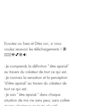
Ecoutez ou lisez et Dites oui, si vous 
voulez recevoir les téléchargements ! 🦋
🧘🏼‍♂️🌹💕🌸🔉
- Je comprends la définition " être apaisé" 
au travers du créateur de tout ce qui est.   
- Je connais la sensation et la perception  
"d'être apaisé" au travers du créateur de 
tout ce qui est.
- Je sais " être apaisé " dans chaque 
situation de ma vie sans peur, sans colère 
et sans résistance en toute sécurité.