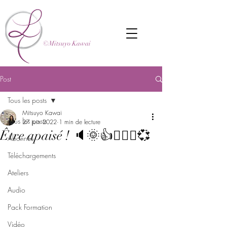
©Mitsuyo Kawai
Post
Tous les posts
Mitsuyo Kawai
Tous les posts
27 juin 2022
1 min de lecture
Être apaisé ! 🔈🌞👍🧘🏼‍♂️💞
Abonnés
Téléchargements
Ateliers
Audio
Pack Formation
Vidéo