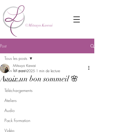
©Mitsuyo Kawai
Post
Tous les posts
Mitsuyo Kawai
Tous les posts
17 mars 2025
1 min de lecture
Avoir un bon sommeil 🌸
Abonnés
Téléchargements
Ateliers
Audio
Pack Formation
Vidéo