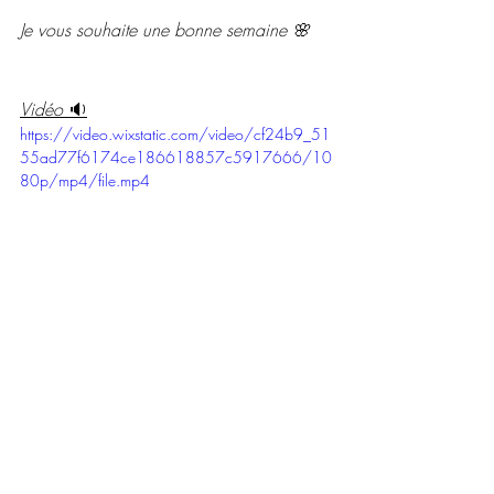
Je vous souhaite une bonne semaine 🌸
Vidéo 
🔉
https://video.wixstatic.com/video/cf24b9_51
55ad77f6174ce186618857c5917666/10
80p/mp4/file.mp4