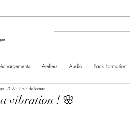
A la Une
Evenéments à venir
que
léchargements
Ateliers
Audio
Pack Formation
ept. 2025
1 min de lecture
a vibration ! 🌸