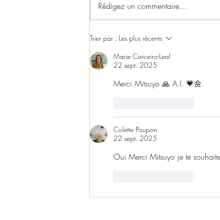
Rédigez un commentaire...
✨ Le Basculement !
Trier par :
Les plus récents
Marie Corceiro-Leal
22 sept. 2025
Merci Mitsuyo 🙏 A.I. 💗🌼
J'aime
Répondre
Colette Poupon
22 sept. 2025
Oui Merci Mitsuyo je te souhait
J'aime
Répondre