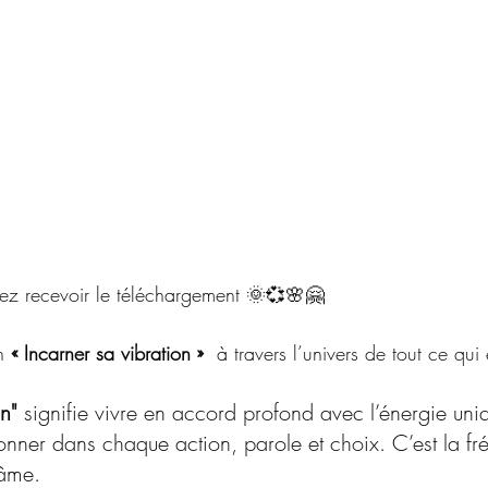
ulez recevoir le téléchargement 🌞💞🌸🤗
n 
« Incarner sa vibration »
  à travers l’univers de tout ce qui 
on"
 signifie vivre en accord profond avec l’énergie uni
yonner dans chaque action, parole et choix. C’est la f
 âme.