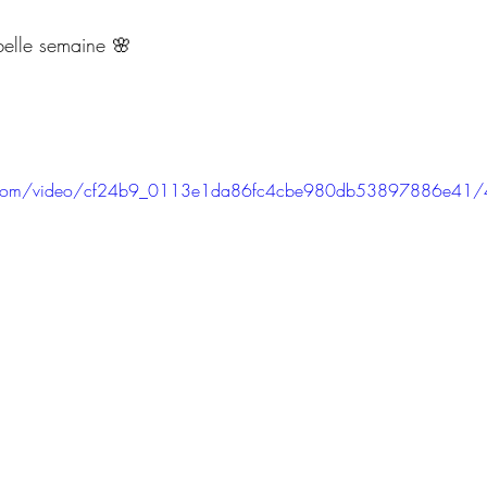
belle semaine 🌸
tic.com/video/cf24b9_0113e1da86fc4cbe980db53897886e41/