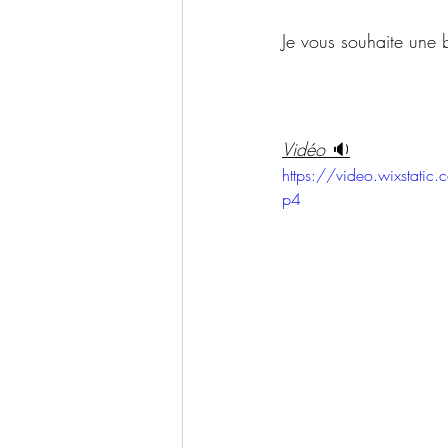
Je vous souhaite une 
Vidéo 
🔉
https://video.wixsta
p4