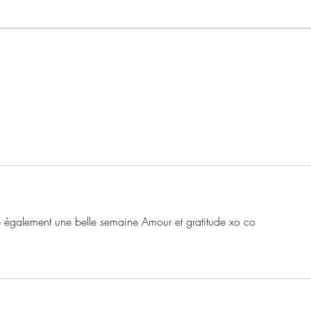
🎥
Se soir commencer une nouvelle
façon de vivre !
e également une belle semaine Amour et gratitude xo co 