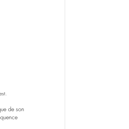
est.
que de son 
réquence 