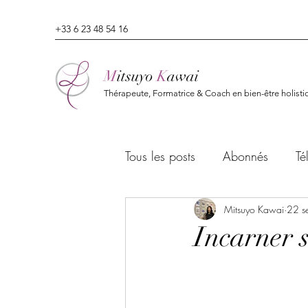
+33 6 23 48 54 16
M
itsuyo
K
awai
Thérapeute, Formatrice & Coach en bien-être holisti
Tous les posts
Abonnés
Té
Mitsuyo Kawai
22 s
Incarner s