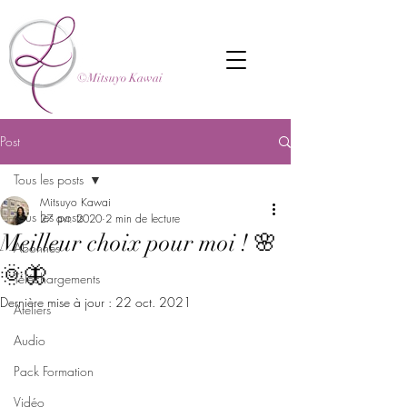
©Mitsuyo Kawai
Post
Tous les posts
Mitsuyo Kawai
Tous les posts
27 avr. 2020
2 min de lecture
Meilleur choix pour moi ! 🌸
Abonnés
🌞🦋
Téléchargements
Dernière mise à jour :
22 oct. 2021
Ateliers
Audio
Pack Formation
Vidéo