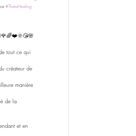
ce 
#ThetaHealing
‍♀️🌹🌈❤️🌞😘🌸
 du créateur de 