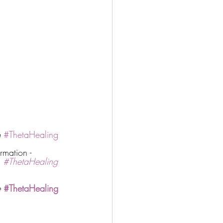
e
#ThetaHealing
rmation - 
 
#ThetaHealing
 
#ThetaHealing