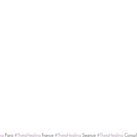
ng
 Paris 
#ThetaHealing
 France 
#ThetaHealing
 Seance 
#ThetaHealing
 Consul