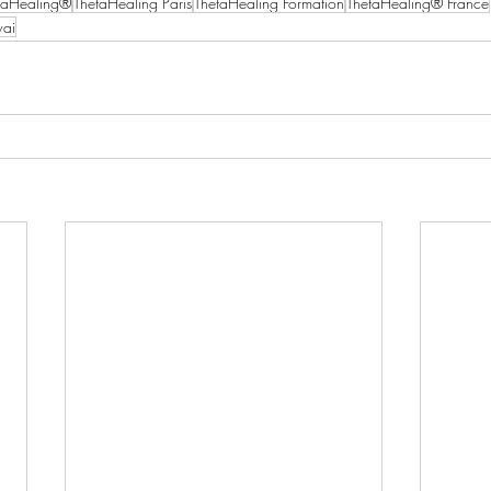
taHealing®
ThetaHealing Paris
ThetaHealing Formation
ThetaHealing® France
wai