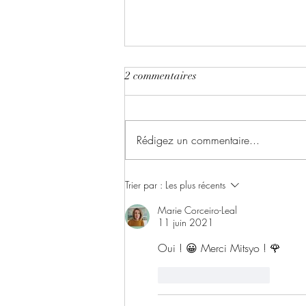
2 commentaires
Rédigez un commentaire...
✨ Le Basculement !
Trier par :
Les plus récents
Marie Corceiro-Leal
11 juin 2021
Oui ! 😀 Merci Mitsyo ! 🌹
J'aime
Répondre