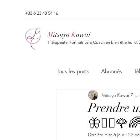
+33 6 23 48 54 16
M
itsuyo
K
awai
Thérapeute, Formatrice & Coach en bien-être holisti
Tous les posts
Abonnés
Té
Mitsuyo Kawai
7 ju
Prendre un
🦋🧘‍♀️🌹
Dernière mise à jour :
22 oc