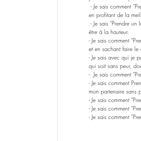
 - Je sais comment "Prendre un Instant pour Moi" et concrétiser mes objectifs en me détendant et 
en profitant de la meil
 - Je sais "Prendre un Instant pour Moi" et avancer dans mon travail sans avoir peur de ne pas 
être à la hauteur.
- Je sais comment "Pr
et en sachant faire le
- Je sais avec qui je 
qui soit sans peur, do
-  Je sais comment "P
- Je sais comment Pre
mon partenaire sans pe
- Je sais comment "Pr
- Je sais comment "Pre
- Je sais comment "Pre