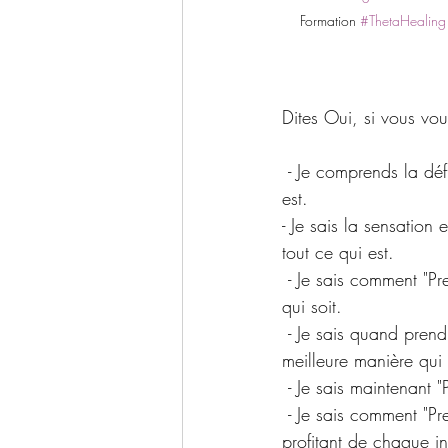
Formation 
#ThetaHealing
Dites Oui, si vous vou
 - Je comprends la définition "Prendre un Instant pour Moi" au travers du créateur de tout ce qui 
est.
- Je sais la sensation
tout ce qui est.
 - Je sais comment "Prendre un Instant pour Moi" sans tension, sans peur de la meilleure manière 
qui soit.
 - Je sais quand prendre du plaisir en "Prenant un Instant pour Moi" sans culpabilité de la 
meilleure manière qui 
 - Je sais maintenant 
 - Je sais comment "Prendre un Instant pour Moi" dans chaque situation en me détendant et en 
profitant de chaque in