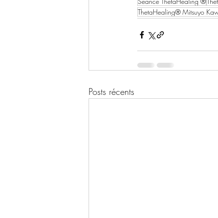
Séance ThetaHealing ®
The
ThetaHealing® Mitsuyo Ka
Posts récents