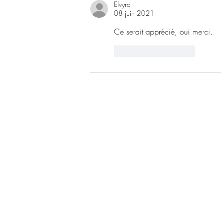
Elvyra
08 juin 2021
Ce serait apprécié, oui merci.
J'aime
Répondre