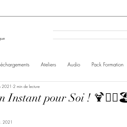
A la Une
Evenéments à venir
que
léchargements
Ateliers
Audio
Pack Formation
in 2021
2 min de lecture
 Instant pour Soi ! 🍹🧘‍♀️

t. 2021