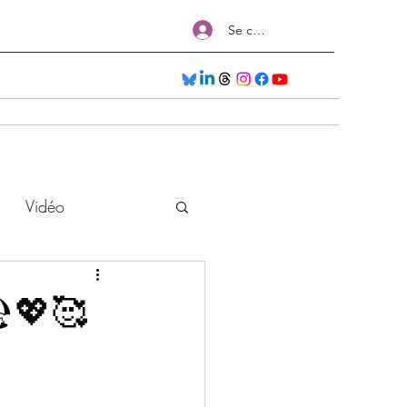
Se connecter
Séances
Nos Formations
Salons
Plus
Vidéo
🏖💖🥰