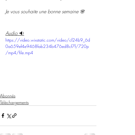
Je vous souhaite une bonne semaine 🌸
Audio 
🔉
https://video.wixstatic.com/video/cf24b9_6d
0a659ef4e9468fab234b476ed8cf7f/720p
/mp4/file.mp4
Abonnés
Téléchargements