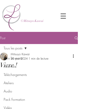
©Mitsuyo Kawai
Post
Tous les posts
Mitsuyo Kawai
Tous les posts
20 mai 2024
1 min de lecture
Vivre !
Abonnés
Téléchargements
Ateliers
Audio
Pack Formation
Vidéo