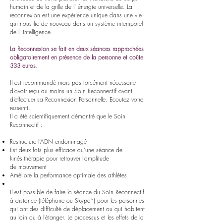
humain et de la grille de l’ énergie universelle. La
reconnexion est une expérience unique dans une vie
qui nous lie de nouveau dans un système intemporel
de l’ intelligence.
La Reconnexion se fait en deux séances rapprochées
obligatoirement en présence de la personne et coûte
333 euros.
Il est recommandé mais pas forcément nécessaire
d’avoir reçu au moins un Soin Reconnectif avant
d’effectuer sa Reconnexion Personnelle. Ecoutez votre
ressenti.
Il a été scientifiquement démontré que le Soin
Reconnectif :
Restructure l’ADN endommagé
Est deux fois plus efficace qu’une séance de
kinésithérapie pour retrouver l’amplitude
de mouvement
Améliore la performance optimale des athlètes
Il est possible de faire la séance du Soin Reconnectif
à distance (téléphone ou Skype*) pour les personnes
qui ont des difficulté de déplacement ou qui habitent
au loin ou à l’étanger. Le processus et les effets de la