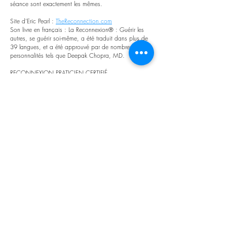
séance sont exactement les mêmes.
Site d’Eric Pearl :
TheReconnection.com
Son livre en français : La Reconnexion® : Guérir les
autres, se guérir soi-même, a été traduit dans plus de
39 langues, et a été approuvé par de nombreuses
personnalités tels que Deepak Chopra, MD.
RECONNEXION PRATICIEN CERTIFIÉ
Réservation