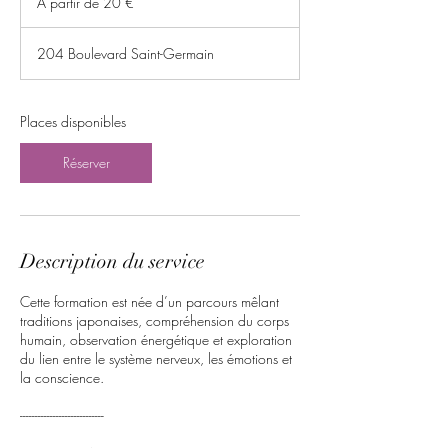
À partir de 20 €
de
m
20
e
euros
n
204 Boulevard Saint-Germain
c
e
l
Places disponibles
e
1
1
Réserver
n
o
v
.
Description du service
Cette formation est née d’un parcours mêlant
traditions japonaises, compréhension du corps
humain, observation énergétique et exploration
du lien entre le système nerveux, les émotions et
la conscience.
----------------------------