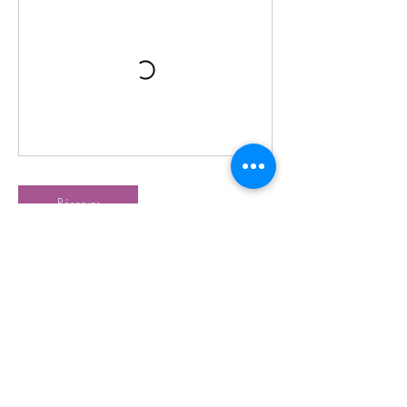
Réserver
Coordonnées
204 Boulevard Saint-Germain, 75007 Paris,
France
(33)6 23 48 54 16
info@lumieretheta.com