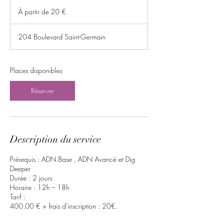
À
m
partir
À partir de 20 €
de
m
20
e
euros
n
204 Boulevard Saint-Germain
c
e
l
Places disponibles
e
1
2
Réserver
s
e
p
t
.
Description du service
Prérequis : ADN Base , ADN Avancé et Dig
Deeper
Durée : 2 jours
Horaire : 12h – 18h
Tarif :
400,00 € + frais d'inscription : 20€.