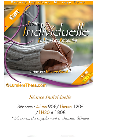
Séance Individuelle
Séances :
45mn
90€/
1heure
1
20€
/
1H30
à 180€
*60 euros de supplément à chaque 30mins.