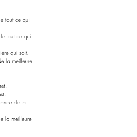
de tout ce qui 
ère qui soit.
e la meilleure 
est.
st.
tance de la 