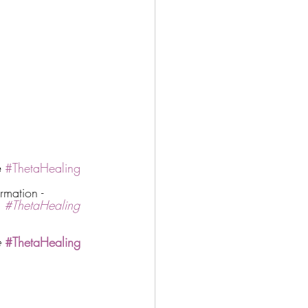
e
#ThetaHealing
rmation - 
 
#ThetaHealing
 
#ThetaHealing