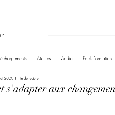
A la Une
Evenéments à venir
que
léchargements
Ateliers
Audio
Pack Formation
ai 2020
1 min de lecture
et s'adapter aux changemen