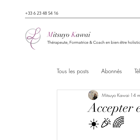
+33 6 23 48 54 16
M
itsuyo
K
awai
Thérapeute, Formatrice & Coach en bien-être holisti
Tous les posts
Abonnés
Té
Mitsuyo Kawai
14 m
Accepter 
☀️🎉🌈