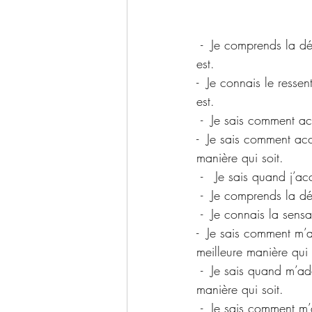
 -  Je comprends la définition d’accepter les changements au travers du créateur de tout ce qui 
est.
-  Je connais le resse
est.
 -  Je sais comment a
-  Je sais comment ac
manière qui soit.
 -   Je sais quand j’
 -  Je comprends la dé
 -  Je connais la sens
-  Je sais comment m’
meilleure manière qui 
 -  Je sais quand m’adapter aux changements dans la vie quotidienne sans peur de la meilleure 
manière qui soit.
 -  Je sais comment m