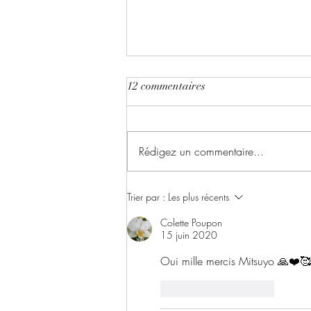
12 commentaires
Rédigez un commentaire...
✨ Le Basculement !
Trier par :
Les plus récents
Colette Poupon
15 juin 2020
Oui mille mercis Mitsuyo 🙏❤️🥰
J'aime
Répondre