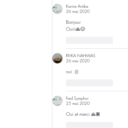
Karine Antibe
26 mai 2020
Bonjour
Ouiii🙏😊
J'aime
Répondre
RIVKA NAHMIAS
26 mai 2020
oui :)))
J'aime
Répondre
Fred Symphor
25 mai 2020
Oui et merci 🙏🏽
J'aime
Répondre