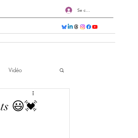
Se connecter
Séances
Nos Formations
Salons
Plus
Vidéo
ts 😃💓