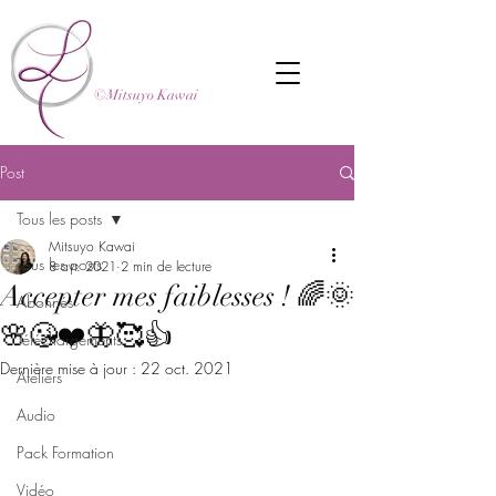
©Mitsuyo Kawai
Post
Tous les posts
Mitsuyo Kawai
Tous les posts
8 avr. 2021
2 min de lecture
Accepter mes faiblesses ! 🌈🌞
Abonnés
🌸😘❤️🦋🥰👍
Téléchargements
Dernière mise à jour :
22 oct. 2021
Ateliers
Audio
Pack Formation
Vidéo