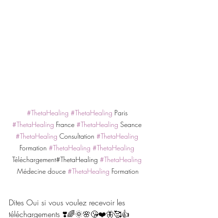
#ThetaHealing
#ThetaHealing
 Paris 
#ThetaHealing
 France 
#ThetaHealing
 Seance 
#ThetaHealing
 Consultation 
#ThetaHealing
Formation 
#ThetaHealing
#ThetaHealing
Téléchargement#ThetaHealing 
#ThetaHealing
Médecine douce 
#ThetaHealing
 Formation
Dites Oui si vous voulez recevoir les 
téléchargements ❣️🌈🌞🌸😘❤️🦋🥰👍