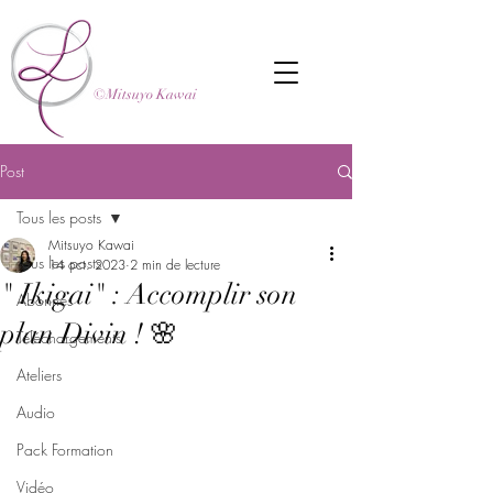
©Mitsuyo Kawai
Post
Tous les posts
Mitsuyo Kawai
Tous les posts
14 oct. 2023
2 min de lecture
" Ikigai" : Accomplir son
Abonnés
plan Divin ! 🌸
Téléchargements
Ateliers
Audio
Pack Formation
Vidéo