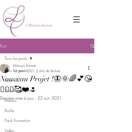
©Mitsuyo Kawai
Post
Tous les posts
Mitsuyo Kawai
Tous les posts
12 janv. 2021
2 min de lecture
Nouveau Projet !🦋🌞🌈💕😘
Abonnés
🧘🏼‍♂️🥰❤️🌷
Téléchargements
Dernière mise à jour :
22 oct. 2021
Ateliers
Audio
Pack Formation
Vidéo