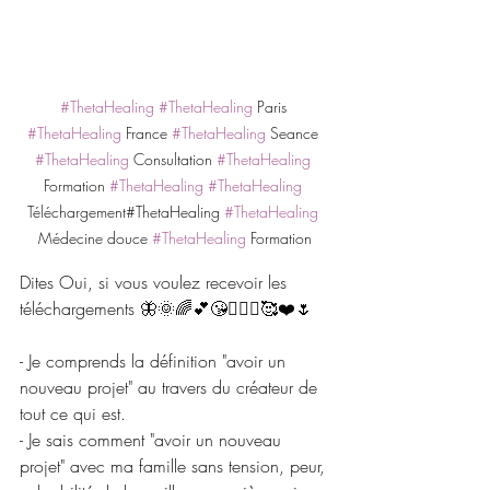
#ThetaHealing
#ThetaHealing
 Paris 
#ThetaHealing
 France 
#ThetaHealing
 Seance 
#ThetaHealing
 Consultation 
#ThetaHealing
Formation 
#ThetaHealing
#ThetaHealing
Téléchargement#ThetaHealing 
#ThetaHealing
Médecine douce 
#ThetaHealing
 Formation
Dites Oui, si vous voulez recevoir les 
téléchargements 🦋🌞🌈💕😘🧘🏼‍♂️🥰❤️🌷
- Je comprends la définition "avoir un 
nouveau projet" au travers du créateur de 
tout ce qui est.
- Je sais comment "avoir un nouveau 
projet" avec ma famille sans tension, peur, 