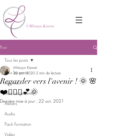
©Mitsuyo Kawai
Post
Tous les posts
Mitsuyo Kawai
Tous les posts
22 oct. 2020
2 min de lecture
Regarder vers l'avenir ! 🌞 🌸
Abonnés
❤️🧘🏼‍♂️💕🌞
Téléchargements
Dernière mise à jour :
22 oct. 2021
Ateliers
Audio
Pack Formation
Vidéo