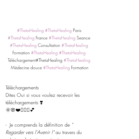
#ThetaHealing
#ThetaHealing
 Paris 
#ThetaHealing
 France 
#ThetaHealing
 Seance 
#ThetaHealing
 Consultation 
#ThetaHealing
Formation 
#ThetaHealing
#ThetaHealing
Téléchargement#ThetaHealing 
#ThetaHealing
Médecine douce 
#ThetaHealing
 Formation
Téléchargements 
Dites Oui si vous voulez recevoir les 
téléchargements ❣️
🌞🌸❤️🧘🏼‍♂️💕
-  Je comprends la définition de 
" 
Regarder vers l'Avenir !"
 au travers du 