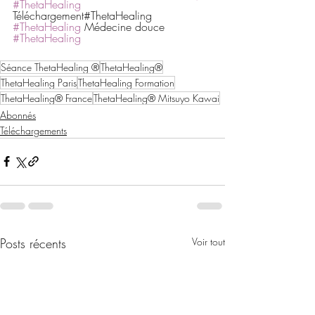
#ThetaHealing
Téléchargement#ThetaHealing 
#ThetaHealing
 Médecine douce 
#ThetaHealing
Séance ThetaHealing ®
ThetaHealing®
ThetaHealing Paris
ThetaHealing Formation
ThetaHealing® France
ThetaHealing® Mitsuyo Kawai
Abonnés
Téléchargements
Posts récents
Voir tout