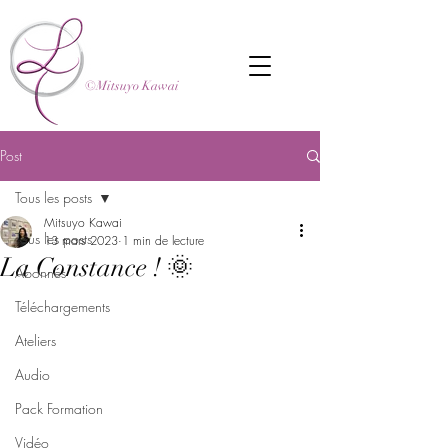
©Mitsuyo Kawai
Post
Tous les posts
Mitsuyo Kawai
Tous les posts
13 mars 2023
1 min de lecture
La Constance ! 🌞
Abonnés
Téléchargements
Ateliers
Audio
Pack Formation
Vidéo