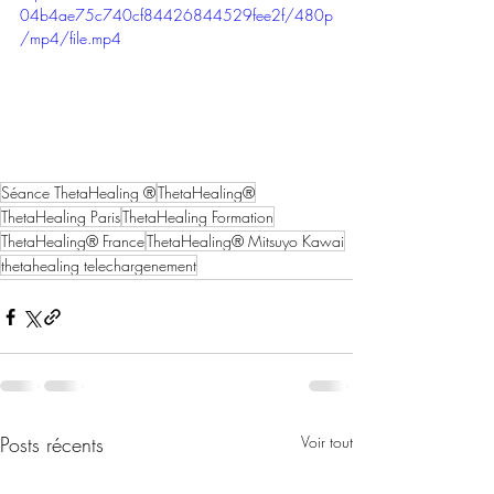
04b4ae75c740cf84426844529fee2f/480p
/mp4/file.mp4
Séance ThetaHealing ®
ThetaHealing®
ThetaHealing Paris
ThetaHealing Formation
ThetaHealing® France
ThetaHealing® Mitsuyo Kawai
thetahealing telechargenement
Posts récents
Voir tout